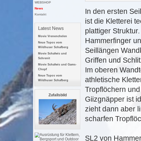
WEBSHOP
News
In den ersten Se
Kontakt
ist die Kletterei
Latest News
plattiger Struktur.
Movie Vrenenchelen
Hammerfinger und
Neue Topos vom
Wildhuser Schafberg
Seillängen Wandk
Movie Schafwis und
Griffen und Schli
Schrenit
Movie Schafwis und Gams-
Im oberen Wandte
Chopf
Neue Topos vom
athletische Klett
Wildhuser Schafberg
Tropflöchern und
Zufallsbild
Giizgnäpper ist i
zieht dann aber l
scharfen Tropflö
SL2 von Hammerfi