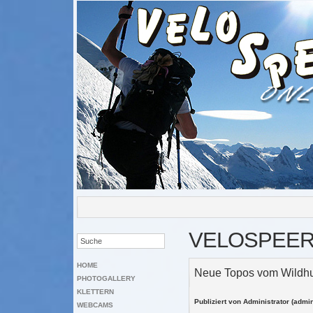
VELOSPEE
HOME
Neue Topos vom Wildhu
PHOTOGALLERY
KLETTERN
Publiziert von Administrator (admi
WEBCAMS