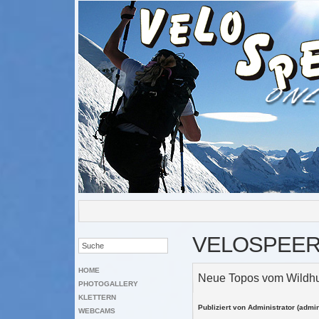
VELOSPEE
HOME
Neue Topos vom Wildhu
PHOTOGALLERY
KLETTERN
Publiziert von Administrator (admi
WEBCAMS