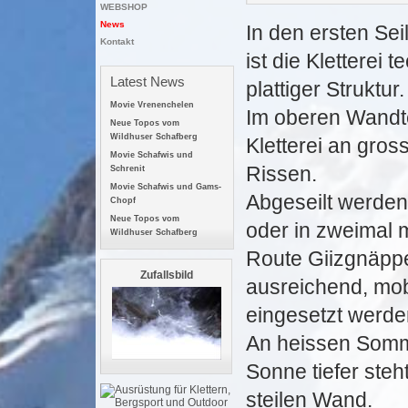
WEBSHOP
News
In den ersten Se
Kontakt
ist die Kletterei
Latest News
plattiger Struktur.
Movie Vrenenchelen
Im oberen Wandte
Neue Topos vom
Wildhuser Schafberg
Kletterei an gros
Movie Schafwis und
Rissen.
Schrenit
Movie Schafwis und Gams-
Abgeseilt werden
Chopf
Neue Topos vom
oder in zweimal 
Wildhuser Schafberg
Route Giizgnäppe
Zufallsbild
ausreichend, mob
eingesetzt werde
An heissen Somm
Sonne tiefer steh
steilen Wand.