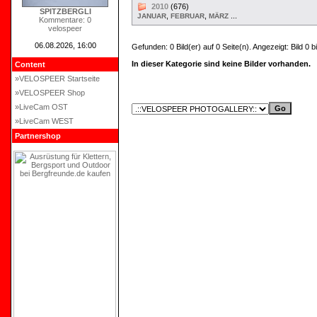
2010
(676)
SPITZBERGLI
,
,
...
JANUAR
FEBRUAR
MÄRZ
Kommentare: 0
velospeer
06.08.2026, 16:00
Gefunden: 0 Bild(er) auf 0 Seite(n). Angezeigt: Bild 0 bi
In dieser Kategorie sind keine Bilder vorhanden.
Content
»VELOSPEER Startseite
»VELOSPEER Shop
»LiveCam OST
»LiveCam WEST
Partnershop