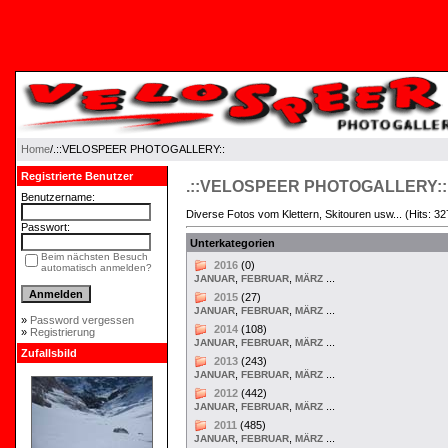
An unexpected error occured. Please try again later.
Home
/.::VELOSPEER PHOTOGALLERY::
Registrierte Benutzer
.::VELOSPEER PHOTOGALLERY::
Benutzername:
Diverse Fotos vom Klettern, Skitouren usw... (Hits: 3
Passwort:
Unterkategorien
Beim nächsten Besuch
2016
(0)
automatisch anmelden?
,
,
...
JANUAR
FEBRUAR
MÄRZ
2015
(27)
,
,
...
JANUAR
FEBRUAR
MÄRZ
»
Password vergessen
2014
(108)
»
Registrierung
,
,
...
JANUAR
FEBRUAR
MÄRZ
Zufallsbild
2013
(243)
,
,
...
JANUAR
FEBRUAR
MÄRZ
2012
(442)
,
,
...
JANUAR
FEBRUAR
MÄRZ
2011
(485)
,
,
...
JANUAR
FEBRUAR
MÄRZ