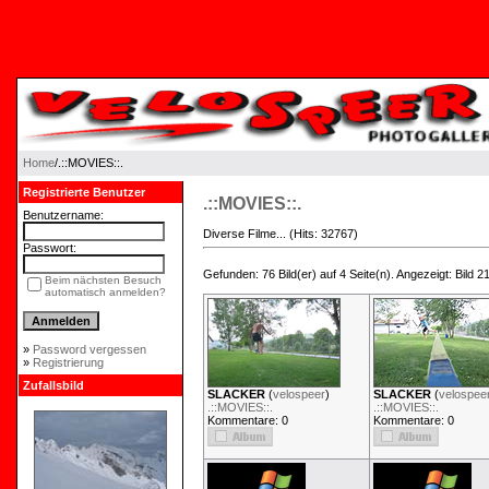
An unexpected error occured. Please try again later.
Home
/.::MOVIES::.
Registrierte Benutzer
.::MOVIES::.
Benutzername:
Diverse Filme... (Hits: 32767)
Passwort:
Gefunden: 76 Bild(er) auf 4 Seite(n). Angezeigt: Bild 21
Beim nächsten Besuch
automatisch anmelden?
»
Password vergessen
»
Registrierung
Zufallsbild
SLACKER
(
velospeer
)
SLACKER
(
velospee
.::MOVIES::.
.::MOVIES::.
Kommentare: 0
Kommentare: 0