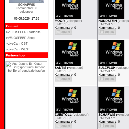
SCHAFWIS
Kommentare: 0
velospeer
06.08.2026, 17:28
MOOR
(
velospeer
)
HUNDSTEIN
(
velosp
.::MOVIES::.
.::MOVIES::.
Content
Kommentare: 0
Kommentare: 0
»VELOSPEER Startseite
»VELOSPEER Shop
»LiveCam OST
»LiveCam WEST
Partnershop
SÄNTIS
(
velospeer
)
SULZFLUH
(
velospe
.::MOVIES::.
.::MOVIES::.
Kommentare: 0
Kommentare: 0
ZUESTOLL
(
velospeer
)
SCHAFWIS
(
velospe
.::MOVIES::.
.::MOVIES::.
Kommentare: 0
Kommentare: 0