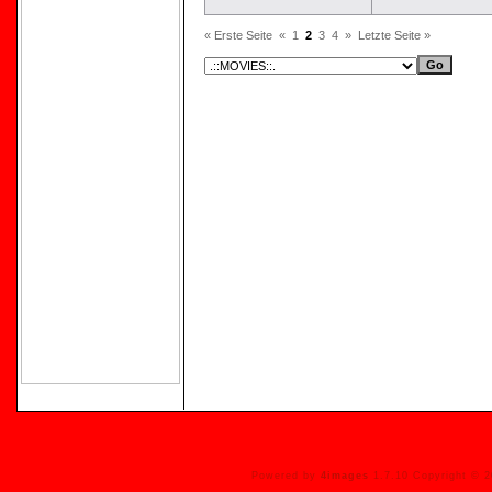
« Erste Seite
«
1
2
3
4
»
Letzte Seite »
Powered by
4images
1.7.10 Copyright © 