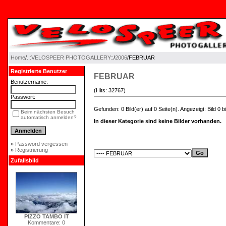
Home
/
.::VELOSPEER PHOTOGALLERY::
/
2006
/FEBRUAR
Registrierte Benutzer
FEBRUAR
Benutzername:
(Hits: 32767)
Passwort:
Gefunden: 0 Bild(er) auf 0 Seite(n). Angezeigt: Bild 0 bi
Beim nächsten Besuch
automatisch anmelden?
In dieser Kategorie sind keine Bilder vorhanden.
»
Password vergessen
»
Registrierung
Zufallsbild
PIZZO TAMBO IT
Kommentare: 0