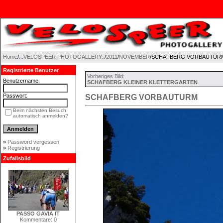
Home
/
.::VELOSPEER PHOTOGALLERY::
/
2011
/
NOVEMBER
/SCHAFBERG VORBAUTUR
Registrierte Benutzer
Vorheriges Bild:
Benutzername:
SCHAFBERG KLEINER KLETTERGARTEN
Passwort:
SCHAFBERG VORBAUTURM
Beim nächsten Besuch
automatisch anmelden?
»
Password vergessen
»
Registrierung
Zufallsbild
PASSO GAVIA IT
Kommentare: 0