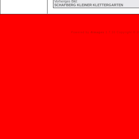
Vorheriges Bild:
SCHAFBERG KLEINER KLETTERGARTEN
Powered by
4images
1.7.10 Copyright © 