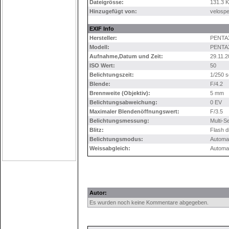
Dateigrösse:
131.3 
Hinzugefügt von:
velosp
EXIF Info
Hersteller:
PENTA
Modell:
PENTAX
Aufnahme,Datum und Zeit:
29.11.2
ISO Wert:
50
Belichtungszeit:
1/250 s
Blende:
F/4.2
Brennweite (Objektiv):
5 mm
Belichtungsabweichung:
0 EV
Maximaler Blendenöffnungswert:
F/3.5
Belichtungsmessung:
Multi-
Blitz:
Flash d
Belichtungsmodus:
Automa
Weissabgleich:
Automa
Autor:
Es wurden noch keine Kommentare abgegeben.