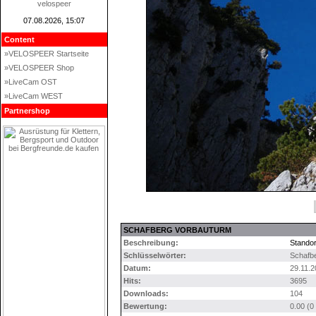
velospeer
07.08.2026, 15:07
Content
»VELOSPEER Startseite
»VELOSPEER Shop
»LiveCam OST
»LiveCam WEST
Partnershop
SCHAFBERG VORBAUTURM
Beschreibung:
Standor
Schlüsselwörter:
Schafb
Datum:
29.11.2
Hits:
3695
Downloads:
104
Bewertung:
0.00 (0