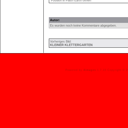
Position in Flash Earth öffnen
Autor:
Es wurden noch keine Kommentare abgegeben.
Vorheriges Bild:
KLEINER KLETTERGARTEN
Powered by
4images
1.7.10 Copyright © 