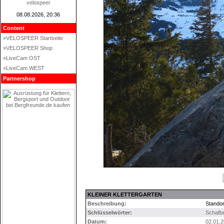
velospeer
08.08.2026, 20:36
Content
»VELOSPEER Startseite
»VELOSPEER Shop
»LiveCam OST
»LiveCam WEST
Partnershop
KLEINER KLETTERGARTEN
Beschreibung:
Standor
Schlüsselwörter:
Schafb
Datum:
02.01.2