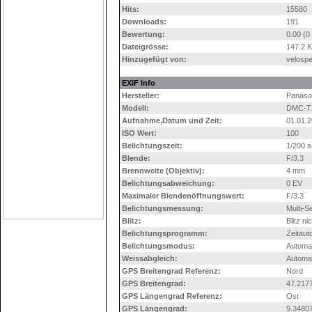
Hits:
15580
Downloads:
191
Bewertung:
0.00 (0
Dateigrösse:
147.2 
Hinzugefügt von:
velosp
EXIF Info
Hersteller:
Panaso
Modell:
DMC-T
Aufnahme,Datum und Zeit:
01.01.2
ISO Wert:
100
Belichtungszeit:
1/200 s
Blende:
F/3.3
Brennweite (Objektiv):
4 mm
Belichtungsabweichung:
0 EV
Maximaler Blendenöffnungswert:
F/3.3
Belichtungsmessung:
Multi-
Blitz:
Blitz ni
Belichtungsprogramm:
Zeitaut
Belichtungsmodus:
Automa
Weissabgleich:
Automa
GPS Breitengrad Referenz:
Nord
GPS Breitengrad:
47.217
GPS Längengrad Referenz:
Ost
GPS Längengrad:
9.3480