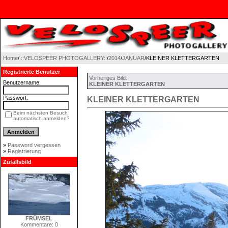
Home
/
.::VELOSPEER PHOTOGALLERY::
/
2014
/
JANUAR
/KLEINER KLETTERGARTEN
Registrierte Benutzer
Vorheriges Bild:
Benutzername:
KLEINER KLETTERGARTEN
Passwort:
KLEINER KLETTERGARTEN
Beim nächsten Besuch
automatisch anmelden?
»
Password vergessen
»
Registrierung
Zufallsbild
FRÜMSEL
Kommentare: 0