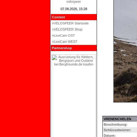
velospeer
07.08.2026, 15:28
Content
»VELOSPEER Startseite
»VELOSPEER Shop
»LiveCam OST
»LiveCam WEST
Partnershop
VRENENCHELEN
Beschreibung:
Schlüsselwörter:
Datum: