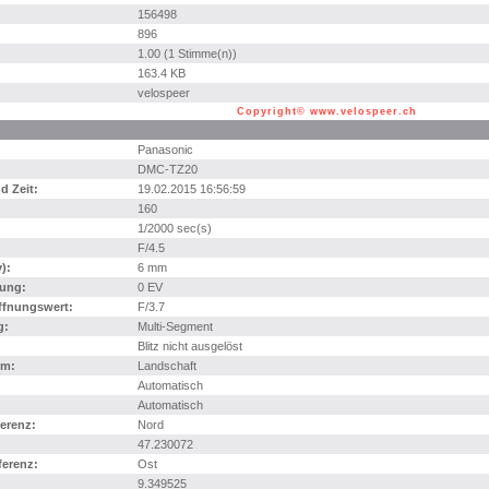
156498
896
1.00 (1 Stimme(n))
163.4 KB
velospeer
Copyright© www.velospeer.ch
Panasonic
DMC-TZ20
 Zeit:
19.02.2015 16:56:59
160
1/2000 sec(s)
F/4.5
):
6 mm
ung:
0 EV
ffnungswert:
F/3.7
g:
Multi-Segment
Blitz nicht ausgelöst
mm:
Landschaft
Automatisch
Automatisch
erenz:
Nord
47.230072
erenz:
Ost
9.349525