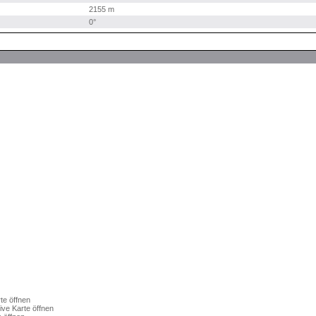
2155 m
0°
te öffnen
Live Karte öffnen