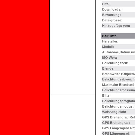
Hits:
Downloads:
Bewertung:
Dateigrösse:
Hinzugefügt von:
EXIF Info
Hersteller:
Modell:
Aufnahme,Datum und
ISO Wert:
Belichtungszeit:
Blende:
Brennweite (Objektiv
Belichtungsabweich
Maximaler Blendenö
Belichtungsmessun
Blitz:
Belichtungsprogra
Belichtungsmodus:
Weissabgleich:
GPS Breitengrad Ref
GPS Breitengrad:
GPS Längengrad Ref
GPS Längengrad: