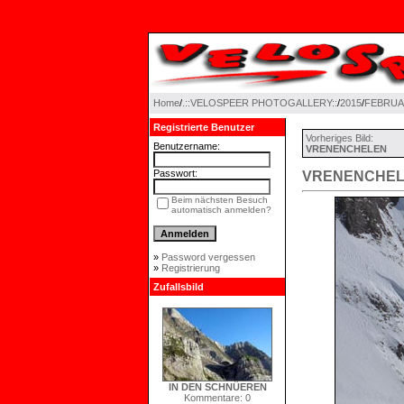
Home
/
.::VELOSPEER PHOTOGALLERY::
/
2015
/
FEBRU
Registrierte Benutzer
Vorheriges Bild:
Benutzername:
VRENENCHELEN
Passwort:
VRENENCHE
Beim nächsten Besuch
automatisch anmelden?
»
Password vergessen
»
Registrierung
Zufallsbild
IN DEN SCHNÜEREN
Kommentare: 0