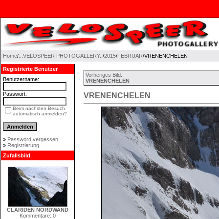
Home
/
.::VELOSPEER PHOTOGALLERY::
/
2015
/
FEBRUAR
/VRENENCHELEN
Registrierte Benutzer
Vorheriges Bild:
Benutzername:
VRENENCHELEN
Passwort:
VRENENCHELEN
Beim nächsten Besuch
automatisch anmelden?
»
Password vergessen
»
Registrierung
Zufallsbild
CLARIDEN NORDWAND
Kommentare: 0