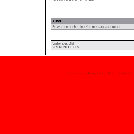
Position in Flash Earth öffnen
Autor:
Es wurden noch keine Kommentare abgegeben.
Vorheriges Bild:
VRENENCHELEN
Powered by
4images
1.7.10 Copyright © 