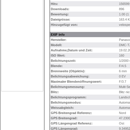
Hits:
156599
Downloads:
896
Bewertung:
1.00 (1
Dateigrösse:
163.4 
Hinzugefügt von:
velospe
EXIF Info
Hersteller:
Panaso
Modell:
DMC-T
Aufnahme,Datum und Zeit:
19.02.2
ISO Wert:
160
Belichtungszeit:
1/2000 
Blende:
F/4.5
Brennweite (Objektiv):
6 mm
Belichtungsabweichung:
0 EV
Maximaler Blendenöffnungswert:
F/3.7
Belichtungsmessung:
Multi-S
Blitz:
Blitz ni
Belichtungsprogramm:
Landsch
Belichtungsmodus:
Automa
Weissabgleich:
Automa
GPS Breitengrad Referenz:
Nord
GPS Breitengrad:
47.230
GPS Längengrad Referenz:
Ost
GPS Längengrad:
9.3495