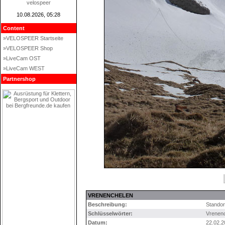
velospeer
10.08.2026, 05:28
Content
»VELOSPEER Startseite
»VELOSPEER Shop
»LiveCam OST
»LiveCam WEST
Partnershop
VRENENCHELEN
Beschreibung:
Standor
Schlüsselwörter:
Vrenen
Datum:
22.02.2