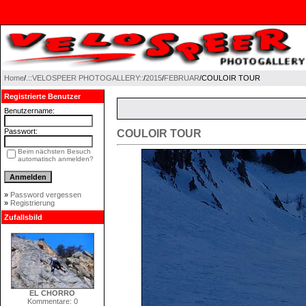
Home
/
.::VELOSPEER PHOTOGALLERY::
/
2015
/
FEBRUAR
/COULOIR TOUR
Registrierte Benutzer
Benutzername:
Passwort:
COULOIR TOUR
Beim nächsten Besuch
automatisch anmelden?
»
Password vergessen
»
Registrierung
Zufallsbild
EL CHORRO
Kommentare: 0