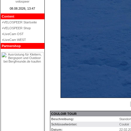
velospeer
08.08.2026, 13:47
Content
»VELOSPEER Startseite
»VELOSPEER Shop
»LiveCam OST
»LiveCam WEST
Partnershop
COULOIR TOUR
Beschreibung:
Standort
Schlüsselwörter:
Couloir
Datum:
22.02.2