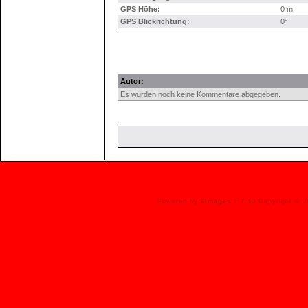
GPS Höhe:
0 m
GPS Blickrichtung:
0°
Autor:
Es wurden noch keine Kommentare abgegeben.
Powered by
4images
1.7.10 Copyright © 