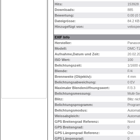
Hits:
153928
Downloads:
885
Bewertung:
0.00 (0
Dateigrösse:
84.2 KB
Hinzugefügt von:
velospe
EXIF Info
Hersteller:
Panason
Modell:
DMC-T
Aufnahme,Datum und Zeit:
20.02.2
ISO Wert:
100
Belichtungszeit:
1/1600 
Blende:
F/4
Brennweite (Objektiv):
4 mm
Belichtungsabweichung:
0 EV
Maximaler Blendenöffnungswert:
F/3.3
Belichtungsmessung:
Multi-S
Blitz:
Blitz ni
Belichtungsprogramm:
Progra
Belichtungsmodus:
Automat
Weissabgleich:
Automat
GPS Breitengrad Referenz:
Nord
GPS Breitengrad:
0
GPS Längengrad Referenz:
Ost
GPS Längengrad:
0