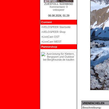
ZUESTOLL SÜDWAND
Kommentare: 0
velospeer
06.08.2026, 01:29
Content
»VELOSPEER Startseite
»VELOSPEER Shop
»LiveCam OST
»LiveCam WEST
Partnershop
VRENENCHELEN
Beschreibung: