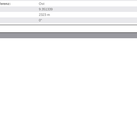
erenz:
Ost
9.351339
2323 m
0°