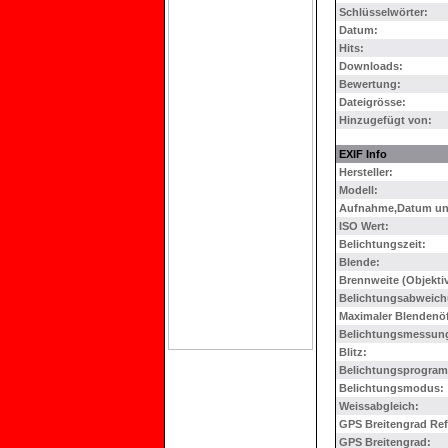
Schlüsselwörter:
Datum:
Hits:
Downloads:
Bewertung:
Dateigrösse:
Hinzugefügt von:
EXIF Info
Hersteller:
Modell:
Aufnahme,Datum und
ISO Wert:
Belichtungszeit:
Blende:
Brennweite (Objektiv
Belichtungsabweich
Maximaler Blendenö
Belichtungsmessun
Blitz:
Belichtungsprogra
Belichtungsmodus:
Weissabgleich:
GPS Breitengrad Ref
GPS Breitengrad: