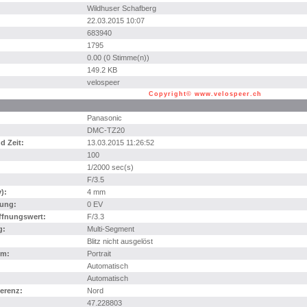
Wildhuser Schafberg
22.03.2015 10:07
683940
1795
0.00 (0 Stimme(n))
149.2 KB
velospeer
Copyright© www.velospeer.ch
Panasonic
DMC-TZ20
 Zeit:
13.03.2015 11:26:52
100
1/2000 sec(s)
F/3.5
):
4 mm
ung:
0 EV
ffnungswert:
F/3.3
g:
Multi-Segment
Blitz nicht ausgelöst
mm:
Portrait
Automatisch
Automatisch
erenz:
Nord
47.228803