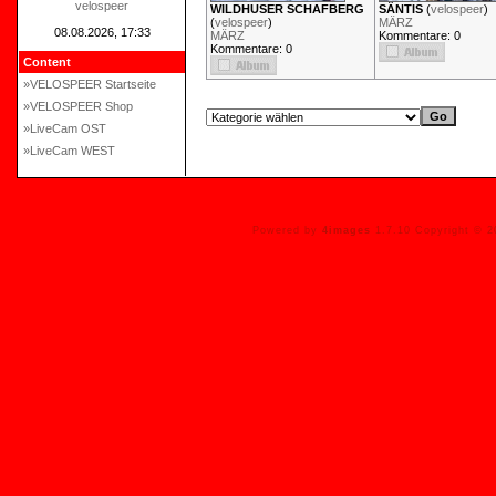
velospeer
WILDHUSER SCHAFBERG
SÄNTIS
(
velospeer
)
(
velospeer
)
MÄRZ
08.08.2026, 17:33
MÄRZ
Kommentare: 0
Kommentare: 0
Content
»VELOSPEER Startseite
»VELOSPEER Shop
»LiveCam OST
»LiveCam WEST
Powered by
4images
1.7.10 Copyright © 