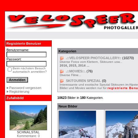
Registrierte Benutzer
Benutzername:
Kategorien
.::VELOSPEER PHOTOGALLERY::
(10270)
Passwort:
Diverse Fotos vom Klettern, Skitouren usw...
,
,
...
2016
2015
2014
Beim nächsten Besuch
.::MOVIES::.
(76)
automatisch anmelden?
Diverse Filme...
SKITOUREN SPEZIAL
(0)
Interessante und exotische Spezial Skitouren im Alpste
»
Password vergessen
Bilder und Movies werden nur für
registrierte Ben
»
Registrierung
10623
Bilder in
180
Kategorien.
Zufallsbild
Neue Bilder
SCHNALSTAL
Kommentare: 0