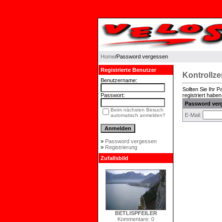
Home
/Password vergessen
Registrierte Benutzer
Kontrollz
Benutzername:
Sollten Sie Ihr 
Passwort:
registriert haben
Password ver
Beim nächsten Besuch
E-Mail:
automatisch anmelden?
»
Password vergessen
»
Registrierung
Zufallsbild
BETLISPFEILER
Kommentare: 0