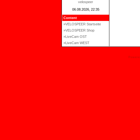
velospeer
06.08.2026, 22:35
Content
»VELOSPEER Startseite
»VELOSPEER Shop
»LiveCam OST
»LiveCam WEST
Power