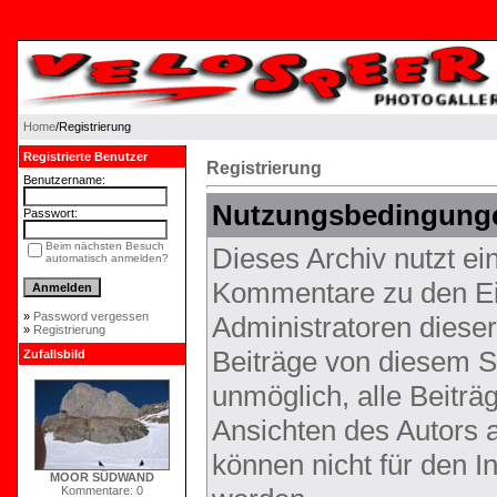
Home
/Registrierung
Registrierte Benutzer
Registrierung
Benutzername:
Nutzungsbedingung
Passwort:
Beim nächsten Besuch
Dieses Archiv nutzt 
automatisch anmelden?
Kommentare zu den Ei
»
Password vergessen
Administratoren diese
»
Registrierung
Beiträge von diesem Sy
Zufallsbild
unmöglich, alle Beiträ
Ansichten des Autors 
können nicht für den I
MOOR SÜDWAND
Kommentare: 0