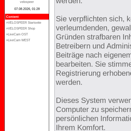
werden.
velospeer
07.08.2026, 01:28
Sie verpflichten sich,
Content
»VELOSPEER Startseite
verleumdenden, gewal
»VELOSPEER Shop
»LiveCam OST
Gründen strafbaren Inh
»LiveCam WEST
Betreibern und Adminis
Beiträge nach eigene
bearbeiten. Sie stim
Registrierung erhoben
werden.
Dieses System verwen
Computer zu speichern
persönlichen Informati
Ihrem Komfort.