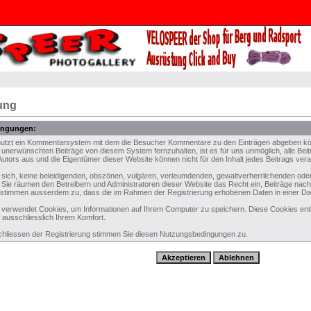
ung
ingungen:
nutzt ein Kommentarsystem mit dem die Besucher Kommentare zu den Einträgen abgeben kön
 unerwünschten Beiträge von diesem System fernzuhalten, ist es für uns unmöglich, alle Beit
utors aus und die Eigentümer dieser Website können nicht für den Inhalt jedes Beitrags ver
n sich, keine beleidigenden, obszönen, vulgären, verleumdenden, gewaltverherrlichenden od
n. Sie räumen den Betreibern und Administratoren dieser Website das Recht ein, Beiträge na
e stimmen ausserdem zu, dass die im Rahmen der Registrierung erhobenen Daten in einer D
verwendet Cookies, um Informationen auf Ihrem Computer zu speichern. Diese Cookies entha
 ausschliesslich Ihrem Komfort.
hliessen der Registrierung stimmen Sie diesen Nutzungsbedingungen zu.