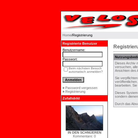
Home
/Registrierung
Registrierte Benutzer
Registrier
Benutzername:
Nutzungsbed
Passwort:
Dieses Archiv 
versuchen, alle
Beim nächsten Besuch
Ansichten des A
automatisch anmelden?
Sie verpflichte
veröffentliche
bearbeiten. Si
»
Password vergessen
»
Registrierung
Dieses System 
sondern dienen
Zufallsbild
Durch das Absc
IN DEN SCHNÜEREN
Kommentare: 0