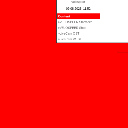
velospeer
09.08.2026, 11:52
Content
»VELOSPEER Startseite
»VELOSPEER Shop
»LiveCam OST
»LiveCam WEST
Power