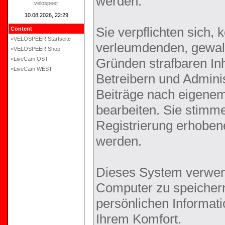
werden.
velospeer
10.08.2026, 22:29
Sie verpflichten sich,
Content
»VELOSPEER Startseite
verleumdenden, gewal
»VELOSPEER Shop
»LiveCam OST
Gründen strafbaren Inh
»LiveCam WEST
Betreibern und Adminis
Beiträge nach eigene
bearbeiten. Sie stim
Registrierung erhoben
werden.
Dieses System verwen
Computer zu speichern
persönlichen Informati
Ihrem Komfort.