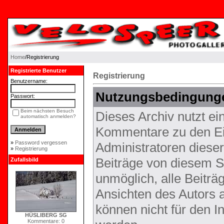
Home
/Registrierung
Registrierte Benutzer
Registrierung
Benutzername:
Nutzungsbedingung
Passwort:
Beim nächsten Besuch
Dieses Archiv nutzt 
automatisch anmelden?
Kommentare zu den Ei
»
Password vergessen
Administratoren diese
»
Registrierung
Beiträge von diesem Sy
Zufallsbild
unmöglich, alle Beiträ
Ansichten des Autors 
können nicht für den I
HÜSLIBERG SG
Kommentare: 0