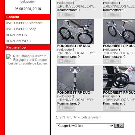
velospeer
(
velospeer
)
(
velospeer
)
.::RENNVELOGALLERY::.
.::RENNVELOGALLER
08.08.2026, 20:49
Kommentare: 0
Kommentare: 0
Content
»VELOSPEER Startseite
»VELOSPEER Shop
»LiveCam OST
»LiveCam WEST
FONDRIEST RP DUO
FONDRIEST RP DU
Partnershop
(
velospeer
)
(
velospeer
)
.::RENNVELOGALLERY::.
.::RENNVELOGALLER
Kommentare: 0
Kommentare: 0
FONDRIEST RP DUO
FONDRIEST RP DU
(
velospeer
)
(
velospeer
)
.::RENNVELOGALLERY::.
.::RENNVELOGALLER
Kommentare: 0
Kommentare: 0
1
2
3
4
5
6
»
Letzte Seite »