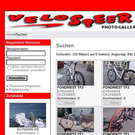
Home
/Suchen
Registrierte Benutzer
Suchen
Benutzername:
Gefunden: 155 Bild(er) auf 8 Seite(n). Angezeigt: Bild 1
Passwort:
Beim nächsten Besuch
automatisch anmelden?
»
Password vergessen
FONDRIEST TF2
FONDRIEST TF2
»
Registrierung
(
velospeer
)
(
velospeer
)
DEZEMBER
DEZEMBER
Zufallsbild
Kommentare: 0
Kommentare: 0
ALTMANN AR
Kommentare: 0
FONDRIEST TF1
FONDRIEST TF1