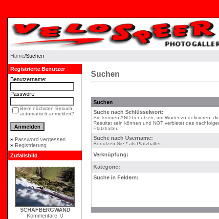
Home
/Suchen
Registrierte Benutzer
Suchen
Benutzername:
Passwort:
Suchen
Beim nächsten Besuch
Suche nach Schlüsselwort:
automatisch anmelden?
Sie können AND benutzen, um Wörter zu definieren, di
Resultat sein können und NOT verbietet das nachfolgen
Platzhalter.
Suche nach Username:
»
Password vergessen
Benutzen Sie * als Platzhalter.
»
Registrierung
Verknüpfung:
Zufallsbild
Kategorie:
Suche in Feldern:
SCHAFBERGWAND
Kommentare: 0